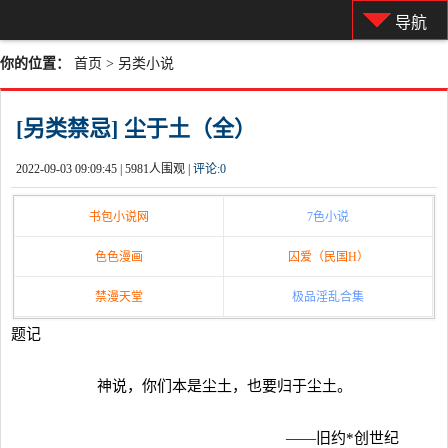
导航
你的位置：
首页
>
另类小说
[另类禁忌] 尘于土（全）
2022-09-03 09:09:45 |
5981人围观 |
评论:
0
书包小说网
7色小说
色色漫画
囚爱（民国H）
禁漫天堂
极品淫乱合集
题记
神说，你们本是尘土，也要归于尘土。
——旧约*创世纪