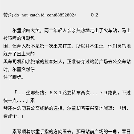
赞(7) do_not_catch id=cont88852802> ０２
尔童哈哈大笑。两个年轻人亲亲热热地走出了火车站，马上
被喧哗的浪潮包
围。但两人都不是第一次出来打工，所以并不生涩。他们灵巧地
躲开了围上来的
黑车司机和小旅馆的拉客妇人，正准备穿过站前广场去公交车站
时，尔童突然停
住了脚步。
「……坐哪条线？６３１路要转车两次……７９路贵，不过
快一点……」素
琴还在念叨着公交线路的选择，尔童却略带兴奋地喊道：「姐，
看那个。」
素琴顺着尔童手指的方向看去。那是站前广场的一角，春日