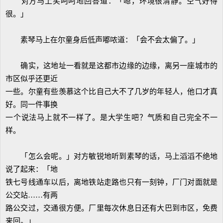
对方马上笑呵呵地回答道：「嗯，环境很清静。空气好得
很。」
素琴马上在尔童身后低声嘟哝道：「会不会太偏了。」
确实，这地址一看就是这都市边缘的边缘，离另一座城市的
市区似乎还更近
一些。尔童有些羡慕这个比自己大不了几岁的年轻人，他口才真
好。同一件事换
一个说法马上就不一样了。是大学生吧？气质和自己完全不一
样。
「怎么会呢。」对方敏锐地听到素琴的话，马上滔滔不绝地
说了起来：「地
铁七号线通车以后，离地铁站走路也只有一刻钟，厂门对面就是
公交站……有两
路公交过，交通很方便。厂里每次休息日还有大巴到市区，免费
来回。」