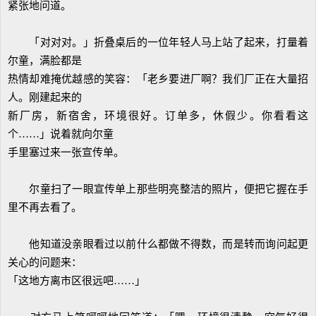
紧张地问道。
「对对对。」折叠桌后的一位年轻人马上站了起来，打量着
尔童，满脸都是
热情却难掩优越感的笑容：「老乡要进厂啊？我们厂正在大量招
人。刚建起来的
新厂房，新宿舍，环境很好。订单多，休假少。你看看这
个……」说着就向尔童
手里塞过来一张宣传单。
尔童扫了一眼宣传单上那些明亮整洁的照片，便把它握在手
里不再去看了。
他知道没亲眼看过以前什么都做不得数，而是转而询问起更
关心的问题来：
「这地方离市区很远吧……」