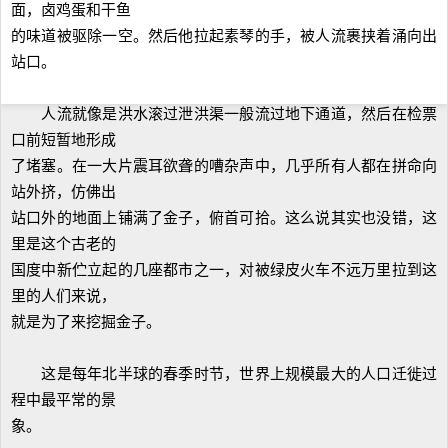
面，卤鸡蛋和干鱼
的味道被驱除一空。然后他拉起素琴的手，被人流裹挟着涌向出
站口。
人流就像是洪水滚过泄洪渠一般流过地下通道，然后在检票
口前短暂地形成
了堵塞。在一大片震耳欲聋的嘈杂声中，几乎所有人都在拼命向
站外挤，仿佛出
站口外的地面上铺满了金子，俯首可拾。这么说其实也没错，这
里是这个古老的
国度中新伫立起的几座都市之一，对被绿皮火车不远万里拉到这
里的人们来说，
就是为了来挖掘金子。
这是每年北半球的春季时节，世界上规模最大的人口迁徙过
程中最平常的景
象。