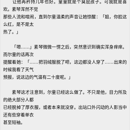
让他再矜持几年也好。童童就是个臭屁孩子。可我就是喜
欢。素琴浑然不觉
那些人流和喧闹，直到尔童温柔的声音让她惊醒：「姐，你脸这
么红，是不是太
热了。」
「嗯……」素琴微微一愣之后，突然意识到确实浑身痒痒。
而尔童的话再次
提醒着她：「……把羽绒服脱了吧，这边都没人穿了……出来的
时候我看了天气
预报，说这边的气温有二十度呢。」
素琴这才注意到，尔童已经这么做了。不只是他，目力所及
的绝大部分人都
已经脱掉了厚衣服，或者本来就没穿。出站口外闪动的人影当中
还有些穿着单衣
甚至短袖。