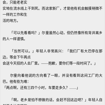
会，只能老老实
实地在流水线上干到死。而这家新厂，才是他有机会触摸稍微不
一样的工作和生
活的地方。
「可以先看看吗？」尔童虽然心动，但仍然像所有背井离乡
的人一样谨慎。
「当然可以。」年轻人非常高兴：「我们厂有大巴停在那
边，等会下午两点
会送今天招的人去厂里。——抱歉，要你们等一段时间了。」
尔童向着他说的方向看了一眼，并没有看到这间工厂的大
巴。他有些为难：
「两点啊，还有三四个小时，车要走多久？……」
「啊，老乡是怕不想做的话，会赶不回这边吧？」年轻人自