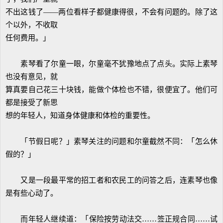
不出这钱了——两位看样子都健康得很，不会有问题的。除了这
个以外，不收取
任何费用。」
素琴看了尔童一眼，尔童毫不犹豫地点了点头。实际上素琴
也没有意见，就
算真要自己花三十块钱，能做个体检也不错，很便宜了。他们可
都是接受了新思
想的年轻人，知道身体健康和体检的重要性。
「节假日呢？」素琴关注的问题和尔童截然不同：「怎么休
假的？」
又是一段最平常的招工者和农民工的问答之后，连素琴也像
是有些心动了。
而年轻人继续道：「保险按劳动法交……签正规合同……试