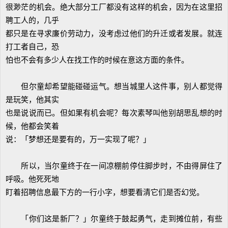
很渺茫的机会。绝大部分工厂都没有这样的机会，因为在这里招
聘工人的，几乎
都只是在寻求廉价劳动力，没考虑过他们的升迁或者发展。就连
打工者自己，恐
怕也不会有多少人在找工作的时候在意这方面的条件。
但尔童却希望能碰碰运气。想当城里人这件事，别人都觉得
是玩笑，他其实
也是说说而已。但如果有机会呢？每次素琴叫他别胡思乱想的时
候，他都会笑着
说：「梦想还是要有的，万一实现了呢？」
所以，当尔童终于在一间凉棚前停住脚步时，不由得屏住了
呼吸。他死死地
盯着招聘信息最下方的一行小字，想要看清它们是否幻觉。
「你们这是新厂？」尔童终于鼓起勇气，走到摊位前，有些