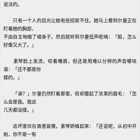
说法的。
只有一个人的目光让她有些招架不住。她马上看到尔童正在
盯着她的胸部，
不由自主地缩了缩身子。然后就听到尔童低声呢喃：「姐，怎么
好像又大了。」
素琴脸上发烫，咬着嘴唇，但还是用难以分辨的声音嘟哝
道：「还不都是你
揉的。」
「诶？」尔童仍然盯着那里，但却蹙起了浓黑的眉毛：「怎
么会是我。我这
几天都没揉。」
这坏家伙在故意装傻。素琴娇嗔起来：「还说呢，从初中开
始，你不是一有