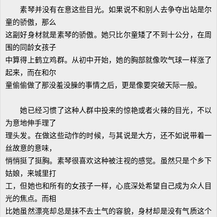
素琴并没有在意这些目光。如果说不和别人去争夺出站是尔
童的骄傲，那么
这副好身材就是素琴的骄傲。她只比尔童矮了不到十公分，在周
围的同龄女孩子
中算得上鹤立鸡群。从初中开始，她的胸部就像吹气球一样涨了
起来，而在和尔
童偷偷做了那没羞没臊的事情之后，更是像要突破天际一般。
她已经习惯了这种人群中投来的惊艳或者火辣的目光，不以
为意地伸手理了
理头发。在做这些动作的时候，与其说是大方，还不如说带着一
丝故意的意味，
悄悄挺了挺胸。素琴很喜欢这种被注视的感觉。虽然只是个乡下
姑娘，来城里打
工，但她也和所有的女孩子一样，心底深处希望自己成为众人目
光的焦点。而相
比她虽然漂亮却总是抹不去土气的容貌，身材却是没有气质这个