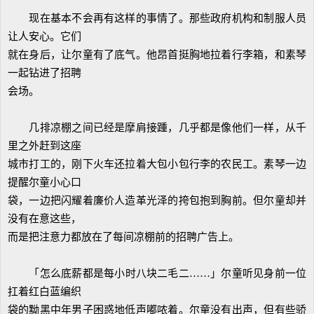
现在基本不会再有这样的事情了。那些政府机构和制服人员
让人安心。它们
就在身后，让尔童有了底气。他昂首挺胸地拉着行李箱，和素琴
一起钻进了招聘
会场。
几排凉棚之间已经是摩肩接踵，几乎都是像他们一样，从千
里之外赶到这座
城市打工的，刚下火车还拉着大包小包行李的农民工。素琴一边
提醒尔童小心口
袋，一边把闪耀着廉价人造革光泽的挎包抱到胸前。但尔童却并
没有在意这些，
而是把注意力都放在了每间凉棚前的招聘广告上。
「怎么底薪都是每小时八块二毛二……」尔童听见身前一位
扛着红白蓝编织
袋的黝黑中年男子困惑地低声嘟哝着。尔童没有出声，但有些骄