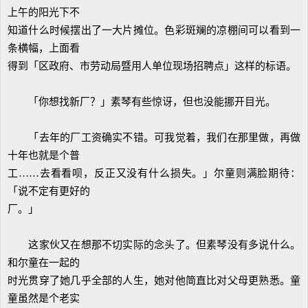
上午的阳光下不
知道什么时候摆出了一大片摊位。色彩斑斓的凉棚间可以看到一
条横幅，上面看
得到「区政府、市劳动局暨用人单位现场招聘点」这样的标语。
「你想找新厂？」素琴有些惊讶，但也没能挪开目光。
「去年的厂工资确实不错。可我觉着，我们在那里做，再做
十年也就是个普
工……去看看呗，反正又没有什么损失。」尔童则满脸期待：
「说不定有更好的
厂。」
这家伙又在想那不切实际的念头了。但素琴没有多说什么。
和尔童在一起的
时光贯穿了她几乎全部的人生，她对他简直比对父母更熟悉。童
童虽然是个老实