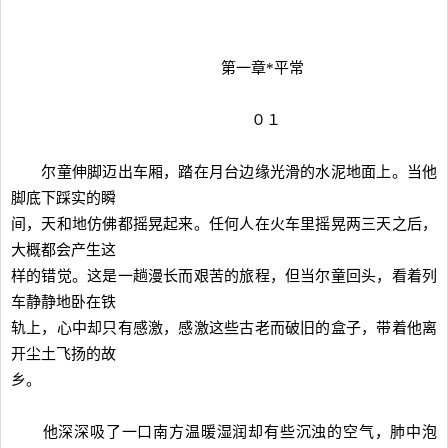
第一章*平常
０１
尔童伸脚迈出车厢，踏在月台边缘光滑的水泥地面上。当他
脚底下踩实的瞬
间，天和地仿佛都摇晃起来。任何人在火车里摇晃两三天之后，
大概都会产生这
样的错觉。这是一趟漫长而艰苦的旅程，但当尔童回头，看着列
车静静地卧在铁
轨上，心中却只有感激，感激这些古老而破旧的盒子，带着他离
开尘土飞扬的故
乡。
他深深吸了一口南方温暖湿润却有些沉浊的空气，肺中泡