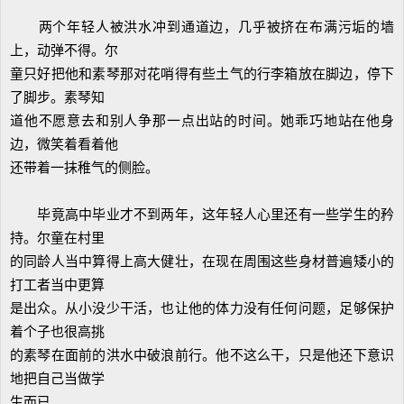
两个年轻人被洪水冲到通道边，几乎被挤在布满污垢的墙
上，动弹不得。尔
童只好把他和素琴那对花哨得有些土气的行李箱放在脚边，停下
了脚步。素琴知
道他不愿意去和别人争那一点出站的时间。她乖巧地站在他身
边，微笑着看着他
还带着一抹稚气的侧脸。
毕竟高中毕业才不到两年，这年轻人心里还有一些学生的矜
持。尔童在村里
的同龄人当中算得上高大健壮，在现在周围这些身材普遍矮小的
打工者当中更算
是出众。从小没少干活，也让他的体力没有任何问题，足够保护
着个子也很高挑
的素琴在面前的洪水中破浪前行。他不这么干，只是他还下意识
地把自己当做学
生而已。