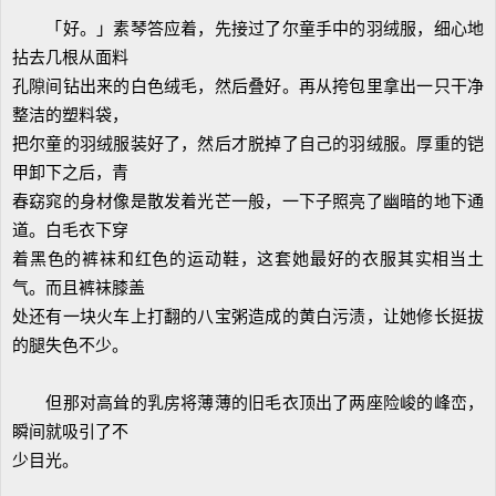
「好。」素琴答应着，先接过了尔童手中的羽绒服，细心地
拈去几根从面料
孔隙间钻出来的白色绒毛，然后叠好。再从挎包里拿出一只干净
整洁的塑料袋，
把尔童的羽绒服装好了，然后才脱掉了自己的羽绒服。厚重的铠
甲卸下之后，青
春窈窕的身材像是散发着光芒一般，一下子照亮了幽暗的地下通
道。白毛衣下穿
着黑色的裤袜和红色的运动鞋，这套她最好的衣服其实相当土
气。而且裤袜膝盖
处还有一块火车上打翻的八宝粥造成的黄白污渍，让她修长挺拔
的腿失色不少。
但那对高耸的乳房将薄薄的旧毛衣顶出了两座险峻的峰峦，
瞬间就吸引了不
少目光。