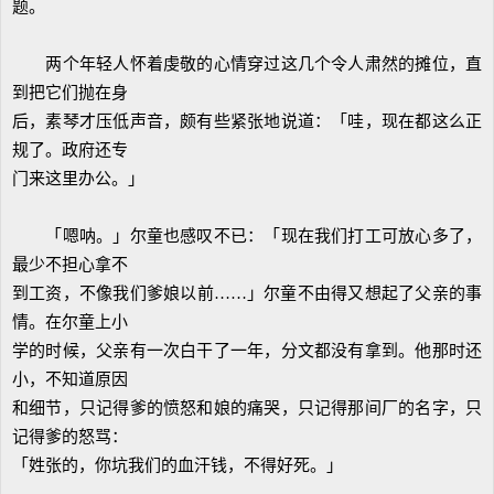
题。
两个年轻人怀着虔敬的心情穿过这几个令人肃然的摊位，直
到把它们抛在身
后，素琴才压低声音，颇有些紧张地说道：「哇，现在都这么正
规了。政府还专
门来这里办公。」
「嗯呐。」尔童也感叹不已：「现在我们打工可放心多了，
最少不担心拿不
到工资，不像我们爹娘以前……」尔童不由得又想起了父亲的事
情。在尔童上小
学的时候，父亲有一次白干了一年，分文都没有拿到。他那时还
小，不知道原因
和细节，只记得爹的愤怒和娘的痛哭，只记得那间厂的名字，只
记得爹的怒骂：
「姓张的，你坑我们的血汗钱，不得好死。」