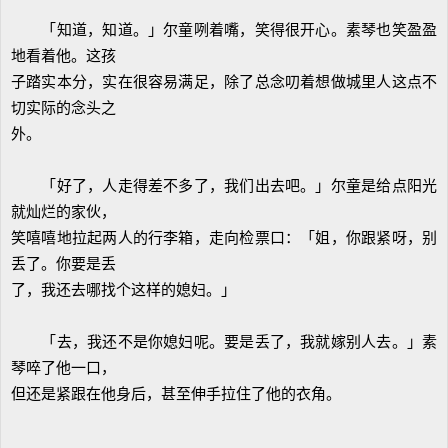
「知道，知道。」尔童咧着嘴，笑得很开心。素琴也笑盈盈
地看着他。这孩
子踏实本分，实在很容易满足，除了总念叨着想做城里人这点不
切实际的念头之
外。
「好了，人走得差不多了，我们出去吧。」尔童是给点阳光
就灿烂的家伙，
笑嘻嘻地拉起两人的行李箱，走向检票口：「姐，你跟紧呀，别
丢了。你要是丢
了，我还去哪找个这样的媳妇。」
「去，我还不是你媳妇呢。要是丢了，我就嫁别人去。」素
琴啐了他一口，
但还是紧跟在他身后，甚至伸手拉住了他的衣角。