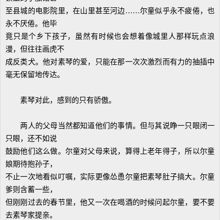
至县城的电影院里，在山里甚至河边……尔童似乎永不疲倦，也
永不厌倦。他毕
竟只是个乡下孩子，虽然有时候也会想着像城里人那样玩点浪
漫，但往往画虎不
成反类犬。他对素琴的爱，只能在那一次次激烈而有力的抽插中
毫无保留地传达。
素琴对此，感到的只有骄傲。
两人的父母当然都知道他们的事情。但与其说睁一只眼闭一
只眼，还不如说
鼓励他们这么做。尔童对父母来说，算得上老年得子，所以尔童
娘期待抱孙子，
不止一次地看似叮嘱，实际更像怂恿尔童把素琴肚子搞大。尔童
爹则含蓄一些，
但刚刚过去的春节里，他又一次在喝酒的时候问起尔童，要不要
去素琴家提亲。