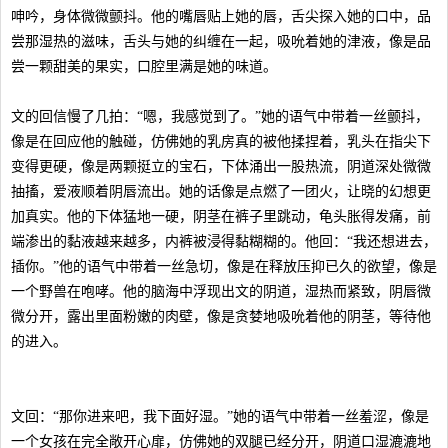
呻吟，身体微微颤抖。他的嘴唇贴上她的唇，舌尖探入她的口中，品
尝那湿热的滋味，舌头与她的纠缠在一起，吸吮着她的津液，像是品
尝一颗甜美的果实，口腔里满是她的味道。
文的回信慢了几拍：“嗯，我感觉到了。”她的语气中带着一丝颤抖，
像是在回应他的触碰，仿佛她的乳房真的被他揉捏着，乳头在指尖下
变得更硬，像是两颗挺立的宝石，下体涌出一股热流，阴道深处微微
抽搐，爱液顺着阴唇流出。她的话像是点燃了一团火，让晓的幻想更
加真实。他的下体猛地一硬，阴茎在裤子里跳动，龟头胀得发痛，前
端渗出的黏液越来越多，内裤被浸得黏糊糊的。他回：“我还想进去，
插你。”他的语气中带着一丝急切，像是在释放压抑已久的欲望，像是
一个野兽在咆哮。他的脑海中浮现出文的阴道，湿热而紧致，阴唇微
微分开，露出里面粉嫩的肉壁，像是贪婪地吸吮着他的阴茎，等待他
的进入。
文回：“那你进来吧，我下面好湿。”她的语气中带着一丝羞涩，像是
一个女孩在完全敞开心扉，仿佛她的双腿已经分开，阴道口湿漉漉地