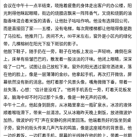
会议在中午十一点半结束，晓拖着疲惫的身体走出客户的办公楼，阳
光刺得他眯起眼睛，街边的烧腊店飘来一阵阵香气，叉烧和烧鹅的油
脂香味混合着米饭的清香，让他肚子咕咕作响。他没有选择回公司，
而是直接回了家——五楼，没有电梯，每次爬楼梯都让他喘得像是跑
了马拉松。他推开门，房间不大，80平米左右，窗外是小区内的绿化
带，几棵榕树在阳光下投下斑驳的影子。
他脱下鞋子，随手扔在一旁，鞋子在地板上发出一声轻响，瘫倒在床
上，床单有些皱巴巴的，散发着一股淡淡的汗味。他闭上眼睛，深深
吸了一口气，试图让自己放松下来。窗外的阳光透过窗帘洒进来，落
在他的脸上，像是一层薄薄的金纱。他拿起手机，再次打开微信，屏
幕依然没有新的消息。他盯着那个风景头像，嘴角微微下垂，带着一
丝失落，心想：“估计是没戏了。”他将手机丢在一旁，盯着天花板发
呆，脑海中却不时闪过那个头像，像是一种无声的召唤。
中午十二点，他起身到厨房，从冰箱里拿出一瓶矿泉水，冰凉的液体
顺着喉咙滑下，带来一丝清凉。又从冰箱昨天晚上剩饭，放进微波炉
加热，微波炉的“叮”声在安静的房间里回荡。他端着热好的饭坐到桌
子旁，窗外的街头传来几声汽车的鸣笛，像是这座城市的背景音。他
一边吃着饭，一边盯着手机，屏幕的光线映在他的脸上，带着一丝期