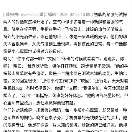
[ 此贴由irenexiaobao重新编辑：2026-02-05 16:09 ]
初聊的紧张与试探
两人的对话就这样开始了，空气中似乎弥漫着一种新鲜和紧张的气
息。晓坐在桌子旁，手指在手机上飞快敲击，炒饭的热气渐渐散去，
窗外的阳光洒进来，落在他的脸上，像是一层温暖的光晕。他们的聊
天内容很简单，从天气聊到生活琐碎，再到彼此的日常，每一句话都
像是小心翼翼地试探对方的反应。
晓问：“你平时都干嘛？”文回：“休班的时候就看看书，跑跑步，你
呢？”晓回：“我喜欢听歌，偶尔打打游戏，跑步倒是不常跑。”他的手
指敲击屏幕时有些僵硬，像是一个程序员在测试未知的功能，生怕出
错。文的回复很快：“那你平时工作忙吗？”晓回：“还行吧，天天对着
手机找bug，有时候挺累的，你呢？”文回：“我偶尔忙，今天休班就轻
松点了。”晓回：“那挺好，休班能好好休息。”他的语气尽量轻松，但
心里却有些忐忑，想让她觉得他很有趣。
他们的对话像是一场缓慢的舞蹈，每一步都小心翼翼，却又带着一种
逐渐靠近的期待。晓坐在桌子旁，手机屏幕的光线映在他的脸上，他
的眼神专注，像是在探索一片未知的领域。炒饭的碗已经凉透，他却