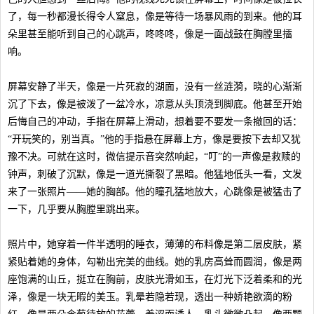
了，每一秒都漫长得令人窒息，像是等待一场暴风雨的到来。他的耳
朵里甚至能听到自己的心跳声，咚咚咚，像是一面战鼓在胸膛里擂
响。
屏幕安静了半天，像是一片死寂的湖面，没有一丝涟漪，晓的心渐渐
沉了下去，像是被泼了一盆冷水，凉意从头顶浇到脚底。他甚至开始
后悔自己的冲动，手指在屏幕上滑动，想着要不要发一条撤回的话：
“开玩笑的，别当真。”他的手指悬在屏幕上方，像是要按下去却又犹
豫不决。可就在这时，微信提示音突然响起，“叮”的一声像是救赎的
钟声，刺破了沉默，像是一道光撕裂了黑暗。他猛地低头一看，文发
来了一张照片——她的胸部。他的瞳孔猛地放大，心跳像是被猛击了
一下，几乎要从胸膛里跳出来。
照片中，她穿着一件半透明的睡衣，薄薄的布料像是第二层皮肤，紧
紧贴着她的身体，勾勒出完美的曲线。她的乳房高耸而圆润，像是两
座饱满的山丘，挺立在胸前，皮肤光滑如玉，在灯光下泛着柔和的光
泽，像是一块无暇的美玉。乳晕若隐若现，透出一种娇艳欲滴的粉