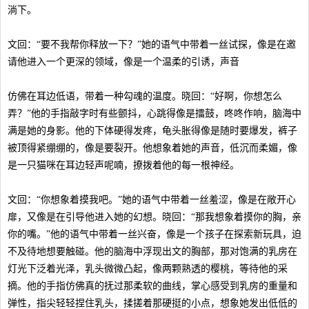
淌下。
文回：“要不我帮你释放一下？”她的语气中带着一丝试探，像是在邀
请他进入一个更深的领域，像是一个温柔的引诱，声音
仿佛在耳边低语，带着一种勾魂的温度。晓回：“好啊，你想怎么
弄？”他的手指敲字时有些颤抖，心跳得像是擂鼓，咚咚作响，脑海中
满是她的身影。他的下体硬得发疼，龟头胀得像是随时要爆发，裤子
被顶得紧绷绷的，像是要裂开。他想象着她的声音，低沉而柔媚，像
是一只猫咪在耳边轻声呢喃，撩拨着他的每一根神经。
文回：“你想象着摸我吧。”她的语气中带着一丝羞涩，像是在敞开心
扉，又像是在引导他进入她的幻想。晓回：“那我想象着摸你的胸，亲
你的嘴。”他的语气中带着一丝兴奋，像是一个孩子在探索新玩具，迫
不及待地想要触碰。他的脑海中浮现出文的胸部，那对饱满的乳房在
灯光下泛着光泽，乳头微微凸起，像两颗熟透的樱桃，等待他的采
摘。他的手指仿佛真的抚过那柔软的曲线，掌心感受到乳房的重量和
弹性，指尖轻轻捏住乳头，揉搓着那硬挺的小点，想象她发出低低的