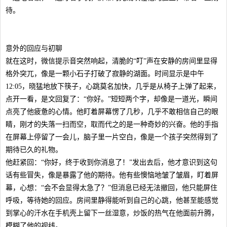
待。
意外的回应与初聊
就在这时，微信提示音突然响起，清脆的“叮”声在安静的房间里显得
格外突兀，像是一颗小石子打破了寂静的湖面。时间显示是中午
12:05，晓猛地放下筷子，心跳莫名加快，几乎是从椅子上弹了起来，
点开一看，是文回复了：“你好。”短短两个字，却像是一道光，瞬间
点亮了他疲惫的心情。他盯着屏幕愣了几秒，几乎不敢相信自己的眼
睛，刚才的失落一扫而空，取而代之的是一种奇妙的兴奋。他的手指
在屏幕上停留了一会儿，脑子里一片空白，像是一个孩子突然得到了
期待已久的礼物。
他赶紧回：“你好，终于收到你消息了！”发出去后，他才意识到这句
话有些冒失，像是暴露了他的期待。他有些懊恼地皱了皱眉，盯着屏
幕，心想：“会不会显得太急了？”但消息已经无法撤回，他只能屏住
呼吸，等待她的回应。房间里静得能听到自己的心跳，他甚至能感觉
到掌心的汗水在手机壳上留下一丝湿意，炒饭的热气在他面前升腾，
模糊了他的视线。