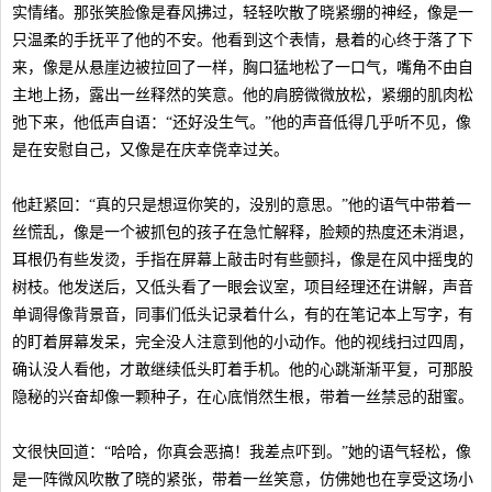
实情绪。那张笑脸像是春风拂过，轻轻吹散了晓紧绷的神经，像是一
只温柔的手抚平了他的不安。他看到这个表情，悬着的心终于落了下
来，像是从悬崖边被拉回了一样，胸口猛地松了一口气，嘴角不由自
主地上扬，露出一丝释然的笑意。他的肩膀微微放松，紧绷的肌肉松
弛下来，他低声自语：“还好没生气。”他的声音低得几乎听不见，像
是在安慰自己，又像是在庆幸侥幸过关。
他赶紧回：“真的只是想逗你笑的，没别的意思。”他的语气中带着一
丝慌乱，像是一个被抓包的孩子在急忙解释，脸颊的热度还未消退，
耳根仍有些发烫，手指在屏幕上敲击时有些颤抖，像是在风中摇曳的
树枝。他发送后，又低头看了一眼会议室，项目经理还在讲解，声音
单调得像背景音，同事们低头记录着什么，有的在笔记本上写字，有
的盯着屏幕发呆，完全没人注意到他的小动作。他的视线扫过四周，
确认没人看他，才敢继续低头盯着手机。他的心跳渐渐平复，可那股
隐秘的兴奋却像一颗种子，在心底悄然生根，带着一丝禁忌的甜蜜。
文很快回道：“哈哈，你真会恶搞！我差点吓到。”她的语气轻松，像
是一阵微风吹散了晓的紧张，带着一丝笑意，仿佛她也在享受这场小