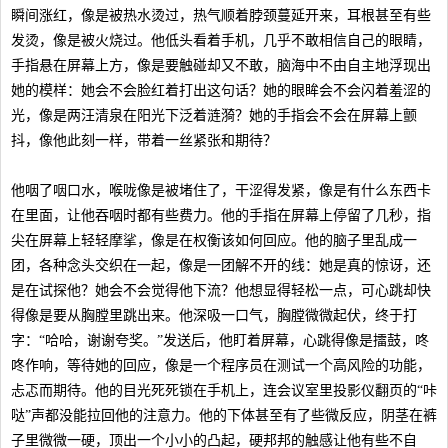
瞬间涨红，像是被热水烫过，热气顺着脖颈蔓延开来，耳根甚至有些
发烫，像是被火烧过。他低头看着手机，几乎不敢相信自己的眼睛，
手指悬在屏幕上方，像是要触碰却又不敢，脑海中不由自主地浮现出
她的模样：她会不会脸红着打出这句话？她的眼眸会不会闪着羞涩的
光，像是两汪清泉在阳光下泛着涟漪？她的手指会不会在屏幕上颤
抖，像他此刻一样，带着一丝紧张和期待？
他咽了咽口水，喉咙像是被堵住了，干涩得发紧，像是有什么东西卡
在里面，让他吞咽时都有些费力。他的手指在屏幕上停留了几秒，指
尖在屏幕上轻轻摩挲，像是在权衡该如何回应。他的脑子里乱成一
团，各种念头交织在一起，像是一团解不开的线：她是真的惊讶，还
是在试探他？她会不会觉得他下流？他想显得轻松一点，可心跳却快
得像是要从胸膛里跳出来。他深吸一口气，胸膛微微起伏，终于打
字：“哈哈，谢谢夸奖。”发送后，他盯着屏幕，心跳得像是擂鼓，咚
咚作响，等待她的回应，像是一个程序员在测试一个高风险的功能，
忐忑而期待。他的目光死死锁在手机上，连会议室里投影仪翻页的“咔
哒”声都没能拉回他的注意力。他的下体甚至有了些微反应，阴茎在裤
子里微微一硬，顶出一个小小的凸起，硬邦邦的触感让他有些不自