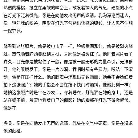
红，像是两朵含苞待放的花蕾，羞涩而诱人。乳头微微凸起，像两颗
熟透的樱桃，挺立在柔软的峰峦上，散发着撩人的气息，硬挺的小点
在灯光下泛着微光，像是在向他发出无声的邀请。乳沟深邃而迷人，
像一道勾魂的峡谷，阴影在灯光下勾勒出诱惑的弧线，让人忍不住想
一探究竟。
晓看到这张照片，像是被电击了一样，脸颊瞬间涨红，像是被烈火烧
过，热气顺着脖颈蔓延到耳根，耳廓像是被烫红了。他盯着照片看了
许久，目光像是被黏住了一般，像是被一股无形的力量牵引，无法移
开。他的喉咙发干，像是一片沙漠，吞咽时都有些费力，喉结上下滚
动，像是在压抑什么。他的脑海中浮现出无数画面：她会不会脸红着
拍下这张照片？她的手指会不会在按下快门时颤抖，像他此刻一样？
她拍这张照片时是坐在沙发上，穿着睡衣，灯光洒在她的身上，还是
站在镜子前，羞涩地看着自己的倒影？她的胸部在灯光下微微起伏，
像是在
呼吸，像是在向他发出无声的邀请，乳头在空气中硬挺，像是在渴求
他的触碰。