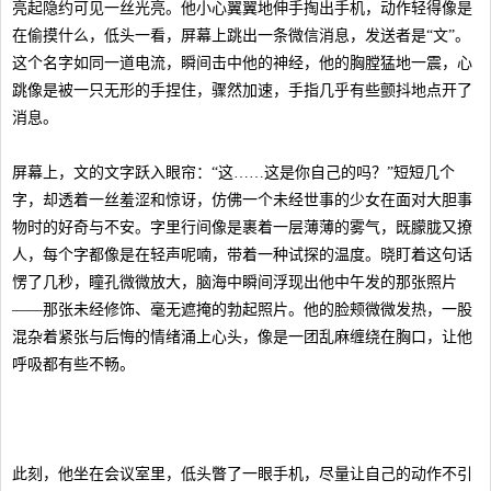
亮起隐约可见一丝光亮。他小心翼翼地伸手掏出手机，动作轻得像是
在偷摸什么，低头一看，屏幕上跳出一条微信消息，发送者是“文”。
这个名字如同一道电流，瞬间击中他的神经，他的胸膛猛地一震，心
跳像是被一只无形的手捏住，骤然加速，手指几乎有些颤抖地点开了
消息。
屏幕上，文的文字跃入眼帘：“这……这是你自己的吗？”短短几个
字，却透着一丝羞涩和惊讶，仿佛一个未经世事的少女在面对大胆事
物时的好奇与不安。字里行间像是裹着一层薄薄的雾气，既朦胧又撩
人，每个字都像是在轻声呢喃，带着一种试探的温度。晓盯着这句话
愣了几秒，瞳孔微微放大，脑海中瞬间浮现出他中午发的那张照片
——那张未经修饰、毫无遮掩的勃起照片。他的脸颊微微发热，一股
混杂着紧张与后悔的情绪涌上心头，像是一团乱麻缠绕在胸口，让他
呼吸都有些不畅。
此刻，他坐在会议室里，低头瞥了一眼手机，尽量让自己的动作不引