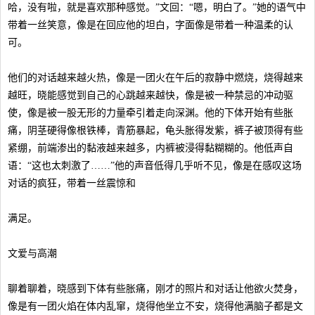
哈，没有啦，就是喜欢那种感觉。”文回：“嗯，明白了。”她的语气中
带着一丝笑意，像是在回应他的坦白，字面像是带着一种温柔的认
可。
他们的对话越来越火热，像是一团火在午后的寂静中燃烧，烧得越来
越旺，晓能感觉到自己的心跳越来越快，像是被一种禁忌的冲动驱
使，像是被一股无形的力量牵引着走向深渊。他的下体开始有些胀
痛，阴茎硬得像根铁棒，青筋暴起，龟头胀得发紫，裤子被顶得有些
紧绷，前端渗出的黏液越来越多，内裤被浸得黏糊糊的。他低声自
语：“这也太刺激了……”他的声音低得几乎听不见，像是在感叹这场
对话的疯狂，带着一丝震惊和
满足。
文爱与高潮
聊着聊着，晓感到下体有些胀痛，刚才的照片和对话让他欲火焚身，
像是有一团火焰在体内乱窜，烧得他坐立不安，烧得他满脑子都是文