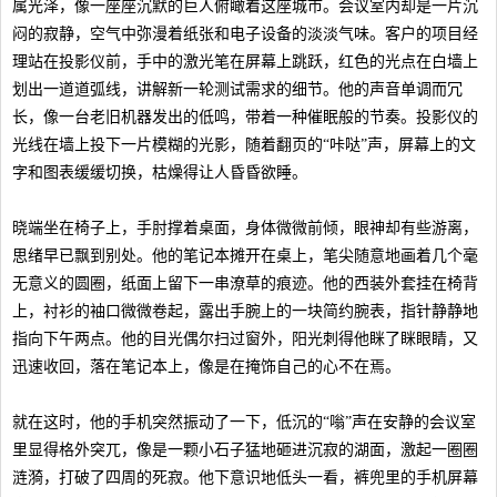
属光泽，像一座座沉默的巨人俯瞰着这座城市。会议室内却是一片沉
闷的寂静，空气中弥漫着纸张和电子设备的淡淡气味。客户的项目经
理站在投影仪前，手中的激光笔在屏幕上跳跃，红色的光点在白墙上
划出一道道弧线，讲解新一轮测试需求的细节。他的声音单调而冗
长，像一台老旧机器发出的低鸣，带着一种催眠般的节奏。投影仪的
光线在墙上投下一片模糊的光影，随着翻页的“咔哒”声，屏幕上的文
字和图表缓缓切换，枯燥得让人昏昏欲睡。
晓端坐在椅子上，手肘撑着桌面，身体微微前倾，眼神却有些游离，
思绪早已飘到别处。他的笔记本摊开在桌上，笔尖随意地画着几个毫
无意义的圆圈，纸面上留下一串潦草的痕迹。他的西装外套挂在椅背
上，衬衫的袖口微微卷起，露出手腕上的一块简约腕表，指针静静地
指向下午两点。他的目光偶尔扫过窗外，阳光刺得他眯了眯眼睛，又
迅速收回，落在笔记本上，像是在掩饰自己的心不在焉。
就在这时，他的手机突然振动了一下，低沉的“嗡”声在安静的会议室
里显得格外突兀，像是一颗小石子猛地砸进沉寂的湖面，激起一圈圈
涟漪，打破了四周的死寂。他下意识地低头一看，裤兜里的手机屏幕