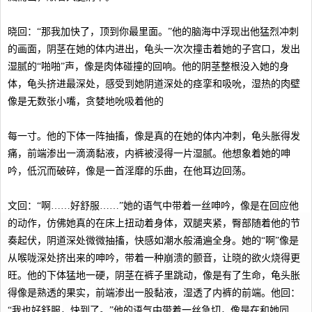
晓回：“那我加快了，顶到你最里面。”他的脑海中浮现出他猛烈冲刺
的画面，阴茎在她的体内进出，龟头一次次撞击着她的子宫口，发出
湿腻的“啪啪”声，像是肉体碰撞的回响。他的阴茎整根没入她的身
体，龟头挤进最深处，感受到她阴道深处的痉挛和吸吮，湿热的肉壁
像是无数张小嘴，贪婪地吮吸着他的
每一寸。他的下体一阵抽搐，像是真的在她的体内冲刺，龟头胀得发
痛，前端渗出一滴滴黏液，内裤被浸得一片湿腻。他想象着她的呻
吟，低沉而破碎，像是一首淫靡的乐曲，在他耳边回荡。
文回：“啊……好舒服……”她的语气中带着一丝呻吟，像是在回应他
的动作，仿佛她真的在床上扭动着身体，双腿夹紧，臀部随着他的节
奏起伏，阴道深处微微抽搐，快感如潮水般涌遍全身。她的“啊”像是
从喉咙深处挤出来的呻吟，带着一种崩溃的颤音，让晓的欲火烧得更
旺。他的下体猛地一硬，阴茎在裤子里跳动，像是有了生命，龟头胀
得像是熟透的果实，前端渗出一股黏液，湿透了内裤的前端。他回：
“我也好舒服，快到了。”他的语气中带着一丝急切，像是在和她同