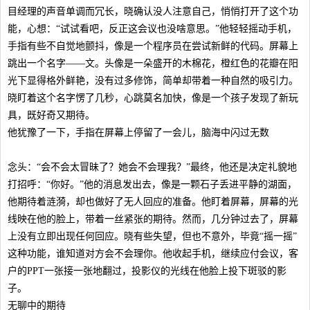
目经理的声音单调而冗长，晓确认没人注意自己，悄悄打开了这个功
能，心想：“试试看吧，反正这会议也没啥意思。”他轻轻摇动手机，
手指有些不自觉地颤抖，像是一个程序员在尝试新鲜的代码。屏幕上
跳出一个名字——文。头像是一朵盛开的木棉花，橙红色的花瓣在阳
光下显得格外鲜艳，没有过多修饰，简单却带着一种自然的吸引力。
晓盯着这个名字愣了几秒，心跳莫名加快，像是一个孩子发现了新玩
具，既好奇又期待。
他犹豫了一下，手指在屏幕上停留了一会儿，脑海中闪过无数
念头：“会不会太冒昧了？她会不会理我？”最终，他还是决定礼貌地
打招呼：“你好。”他的消息发出去，像是一颗石子丢进平静的湖面，
他期待着涟漪，却也做好了无人回应的准备。他盯着屏幕，屏幕的光
线映在他的脸上，带着一丝紧张的期待。然而，几分钟过去了，屏幕
上没有立即出现任何回应。晓有些失望，但也不意外，毕竟“摇一摇”
这种功能，谁知道对方会不会理你。他收起手机，继续应付会议，客
户的PPT一张接一张地翻过，投影仪的光线在他脸上投下斑驳的影
子。
无聊中的期待