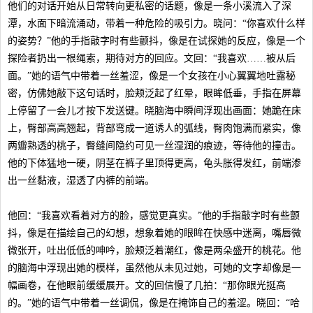
他们的对话开始从日常转向更私密的话题，像是一条小溪流入了深
潭，水面下暗流涌动，带着一种危险的吸引力。晓问：“你喜欢什么样
的姿势？”他的手指敲字时有些颤抖，像是在试探她的反应，像是一个
探险者扔出一根绳索，期待对方的回应。文回：“我喜欢……被从后
面。”她的语气中带着一丝羞涩，像是一个女孩在小心翼翼地吐露秘
密，仿佛她敲下这句话时，脸颊泛起了红晕，眼眸低垂，手指在屏幕
上停留了一会儿才按下发送键。晓脑海中瞬间浮现出画面：她跪在床
上，臀部高高翘起，背部弯成一道诱人的弧线，臀肉饱满而紧实，像
两瓣熟透的桃子，臀缝间隐约可见一丝湿润的痕迹，等待他的撞击。
他的下体猛地一硬，阴茎在裤子里顶得更高，龟头胀得发红，前端渗
出一丝黏液，湿透了内裤的前端。
他回：“我喜欢看着对方的脸，感觉更真实。”他的手指敲字时有些颤
抖，像是在描绘自己的幻想，想象着她的眼眸在快感中迷离，嘴唇微
微张开，吐出低低的呻吟，脸颊泛着潮红，像是两朵盛开的桃花。他
的脑海中浮现出她的模样，虽然他从未见过她，可她的文字却像是一
幅画卷，在他眼前缓缓展开。文的回信慢了几拍：“那你眼光挺高
的。”她的语气中带着一丝调侃，像是在掩饰自己的羞涩。晓回：“哈