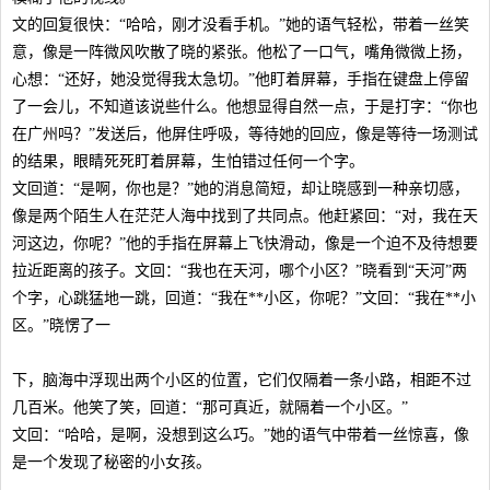
文的回复很快：“哈哈，刚才没看手机。”她的语气轻松，带着一丝笑
意，像是一阵微风吹散了晓的紧张。他松了一口气，嘴角微微上扬，
心想：“还好，她没觉得我太急切。”他盯着屏幕，手指在键盘上停留
了一会儿，不知道该说些什么。他想显得自然一点，于是打字：“你也
在广州吗？”发送后，他屏住呼吸，等待她的回应，像是等待一场测试
的结果，眼睛死死盯着屏幕，生怕错过任何一个字。
文回道：“是啊，你也是？”她的消息简短，却让晓感到一种亲切感，
像是两个陌生人在茫茫人海中找到了共同点。他赶紧回：“对，我在天
河这边，你呢？”他的手指在屏幕上飞快滑动，像是一个迫不及待想要
拉近距离的孩子。文回：“我也在天河，哪个小区？”晓看到“天河”两
个字，心跳猛地一跳，回道：“我在**小区，你呢？”文回：“我在**小
区。”晓愣了一
下，脑海中浮现出两个小区的位置，它们仅隔着一条小路，相距不过
几百米。他笑了笑，回道：“那可真近，就隔着一个小区。”
文回：“哈哈，是啊，没想到这么巧。”她的语气中带着一丝惊喜，像
是一个发现了秘密的小女孩。