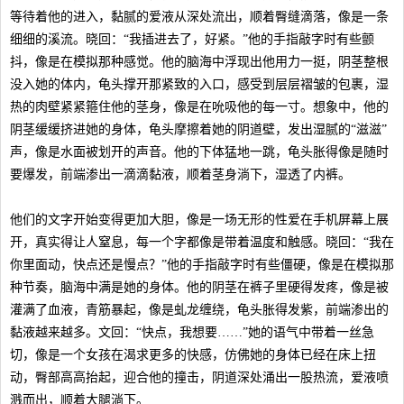
等待着他的进入，黏腻的爱液从深处流出，顺着臀缝滴落，像是一条
细细的溪流。晓回：“我插进去了，好紧。”他的手指敲字时有些颤
抖，像是在模拟那种感觉。他的脑海中浮现出他用力一挺，阴茎整根
没入她的体内，龟头撑开那紧致的入口，感受到层层褶皱的包裹，湿
热的肉壁紧紧箍住他的茎身，像是在吮吸他的每一寸。想象中，他的
阴茎缓缓挤进她的身体，龟头摩擦着她的阴道壁，发出湿腻的“滋滋”
声，像是水面被划开的声音。他的下体猛地一跳，龟头胀得像是随时
要爆发，前端渗出一滴滴黏液，顺着茎身淌下，湿透了内裤。
他们的文字开始变得更加大胆，像是一场无形的性爱在手机屏幕上展
开，真实得让人窒息，每一个字都像是带着温度和触感。晓回：“我在
你里面动，快点还是慢点？”他的手指敲字时有些僵硬，像是在模拟那
种节奏，脑海中满是她的身体。他的阴茎在裤子里硬得发疼，像是被
灌满了血液，青筋暴起，像是虬龙缠绕，龟头胀得发紫，前端渗出的
黏液越来越多。文回：“快点，我想要……”她的语气中带着一丝急
切，像是一个女孩在渴求更多的快感，仿佛她的身体已经在床上扭
动，臀部高高抬起，迎合他的撞击，阴道深处涌出一股热流，爱液喷
溅而出，顺着大腿淌下。