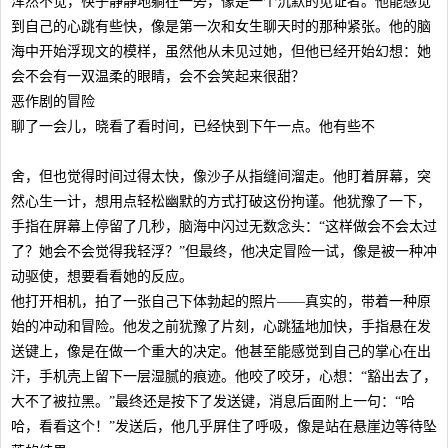
浑然不觉，筷子静静地躺在一旁，像是一个沉默的见证者。他能感觉
到自己的心跳有些快，像是第一次和女生聊天时的那种紧张。他的脑
海中开始浮现文的模样，虽然他从未见过她，但他已经开始幻想：她
会不会有一双温柔的眼睛，会不会笑起来很甜？
恶作剧的冒险
聊了一会儿，晓看了看时间，已经快到下午一点。他有些不
舍，但也觉得时间过得太快，像沙子从指缝间溜走。他盯着屏幕，突
然心生一计，想用点轻松幽默的方式打破这份拘谨。他犹豫了一下，
手指在屏幕上停留了几秒，脑海中闪过无数念头：“这样做会不会太过
了？她会不会觉得我轻浮？”但最终，他决定冒险一试，像是被一种冲
动驱使，想要看看她的反应。
他打开相机，拍了一张自己下体勃起的照片——真实的，带着一种原
始的冲动和冒险。他发之前犹豫了片刻，心跳猛地加快，手指悬在发
送键上，像是在做一个重大的决定。他甚至能感觉到自己的掌心在出
汗，手机壳上留下一层湿腻的痕迹。他咬了咬牙，心想：“豁出去了，
大不了被拉黑。”最终还是按下了发送键，消息后面附上一句：“哈
哈，看看这个！”发送后，他几乎屏住了呼吸，像是站在悬崖边等待坠