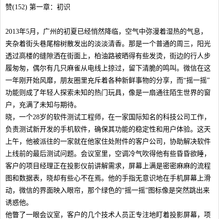
赞(152) 第一章：初识
2013年5月，广州的初夏已经悄然降临，空气中弥漫着湿热的气息，
夹杂着街头巷尾榕树散发出的淡淡清香。那是一个普通的周三，阳光
透过高楼的缝隙洒在街面上，柏油路被晒得有些发烫，街边的行人步
履匆匆，偶尔有几只麻雀从电线上掠过，留下清脆的鸣叫。微信在这
一年刚开始风靡，朋友圈里充斥着各种新鲜事物的分享，而“摇一摇”
功能则成了年轻人探索未知的热门玩具，像是一扇通往陌生世界的窗
户，充满了未知与期待。
晓，一个28岁的软件测试工程师，在一家国际知名的科技公司工作，
负责测试新开发的手机软件，确保其功能的稳定性和用户体验。这天
上午，他被派往的一家就在他家住处附件的客户公司，协助解决软件
上线前的最后测试问题。会议室里，空调冷气吹得他有些昏昏欲睡，
客户的项目经理正在投影仪前讲解需求，屏幕上满是密密麻麻的流程
图和数据表，晓却有些心不在焉。他的手指无意识地在手机屏幕上滑
动，微信的界面映入眼帘，那个绿色的“摇一摇”图标像是突然跳出来
诱惑他。
他瞥了一眼会议室，客户的几个技术人员正专注地盯着投影屏幕，项