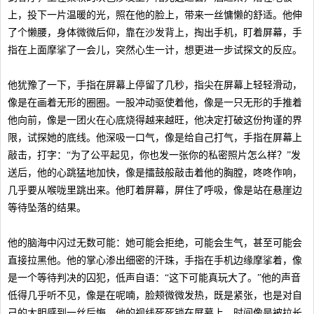
上，投下一片温暖的光，照在他的脸上，带来一丝慵懒的舒适。他伸
了个懒腰，身体微微后仰，靠在沙发背上，掏出手机，盯着屏幕，手
指在上面摩挲了一会儿，突然心生一计，想更进一步试探文的反应。
他犹豫了一下，手指在屏幕上停留了几秒，指尖在屏幕上轻轻滑动，
像是在画着无形的圈圈。一股冲动驱使着他，像是一只无形的手推着
他向前，像是一团火在心底烧得越来越旺，他决定打破这份拘谨的界
限，试探她的底线。他深吸一口气，像是给自己打气，手指在屏幕上
敲击，打字：“为了公平起见，你也发一张你的私密照片怎么样？”发
送后，他的心跳猛地加快，像是擂鼓般敲击着他的胸膛，咚咚作响，
几乎要从喉咙里跳出来。他盯着屏幕，屏住了呼吸，像是站在悬崖边
等待坠落的结果。
他的脑海中闪过无数可能：她可能会拒绝，可能会生气，甚至可能会
直接拉黑他。他的掌心渗出细密的汗珠，手指在手机边缘摩挲着，像
是一个等待判决的囚犯，低声自语：“这下可能真玩大了。”他的声音
低得几乎听不见，像是在呢喃，脸颊微微发热，既是紧张，也是对自
己的大胆感到一丝后悔。他的视线死死锁在屏幕上，时间像是被拉长