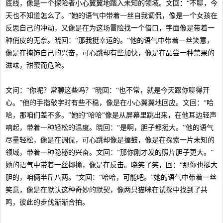
底线，像是一个探险者小心翼翼地踏入未知的领域。文回：“不聊，今
天也不知道怎么了。”她的语气中带着一丝自我调侃，像是一个女孩在
反思自己的冲动，又像是在为这场冒险找一个借口，字面像是带着一
种俏皮的无奈。晓回：“那我挺幸运的。”他的语气中带着一丝笑意，
像是在掩饰自己的兴奋，可心跳却有些加快，像是在品尝一种禁果的
滋味，甜蜜而危险。
文问：“你呢？常聊这些吗？”晓回：“也不常，就是今天跟你聊得开
心。”他的手指敲字时有些不稳，像是在小心翼翼地回应。文回：“哈
哈，那咱们差不多。”她的“哈哈”像是从屏幕里跳出来，在他耳边轻声
响起，带着一种轻松的温度。晓回：“是啊，胆子都挺大。”他的语气
尽量轻松，像是在调侃，可心跳却像是擂鼓，像是在探索一片未知的
领域，带着一种隐秘的兴奋。文回：“那你刚才发的照片胆子更大。”
她的语气中带着一丝揶揄，像是在反击。晓笑了笑，回：“那你也挺大
胆的，咱俩半斤八两。”文回：“哈哈，可能吧。”她的语气中带着一丝
笑意，像是在默认这种奇妙的默契，像两只猫咪在试探中找到了共
鸣，彼此的步伐渐渐合拍。