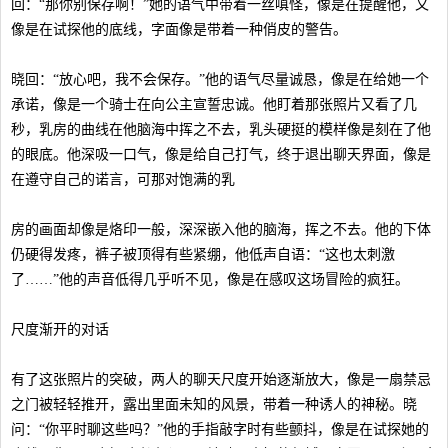
回：“那你别保存啊！”她的语气中带着一丝嗔怪，像是在提醒他，又
像是在试探他的底线，字面像是带着一种俏皮的警告。
晓回：“放心吧，我不会保存。”他的语气尽量诚恳，像是在给她一个
承诺，像是一个骑士在向公主宣誓忠诚。他盯着那张照片又看了几
秒，乳房的曲线在他脑海中挥之不去，乳头硬挺的模样像是刻在了他
的眼底。他深吸一口气，像是给自己打气，终于退出聊天界面，像是
在遵守自己的诺言，可那对饱满的乳
房的画面却像是烙印一般，深深嵌入他的脑海，挥之不去。他的下体
仍硬得发疼，裤子被顶得有些紧绷，他低声自语：“这也太刺激
了……”他的声音低得几乎听不见，像是在感叹这场冒险的疯狂。
尺度渐开的对话
有了这张照片的突破，两人的聊天尺度开始逐渐放大，像是一扇禁忌
之门被轻轻推开，露出里面未知的风景，带着一种诱人的神秘。晓
问：“你平时聊这些吗？”他的手指敲字时有些颤抖，像是在试探她的