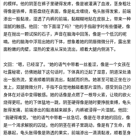
的模样。他的阴茎在裤子里硬得发疼，像是被灌满了血液，茎身粗壮
得像是铁棒，青筋盘绕在表面，像是虬龙缠绕，龟头胀得发紫，前端
渗出一股黏液，湿透了内裤的前端，黏糊糊地贴在皮肤上，带来一种
湿腻的触感。他回：“你下面湿了吗？”他的手指敲字时有些僵硬，像
是在抛出一颗试探的石子，声音在脑海中回荡，像是一个低沉的呢
喃。他的脑海中浮现出她的下体，想象着她的阴唇微微分开，露出里
面粉嫩的肉壁，湿热的爱液从深处流出，顺着大腿内侧淌下。
文回：“嗯，已经湿了。”她的语气中带着一丝羞涩，像是一个女孩在
吐露秘密，仿佛她敲下这句话时，下体真的泛起了湿意，阴道深处涌
出一股热流，爱液顺着阴唇流出，黏腻而炽热。她甚至可能正坐在沙
发上，双腿微微分开，手指不自觉地触碰着那片湿热，感受到自己的
身体在对话中变得敏感。她的话像是点燃了一根导火索，让晓的欲火
烧得更旺。他的下体猛地一跳，阴茎硬得像是随时要挣脱束缚，龟头
胀得发痛，前端渗出的黏液越来越多，内裤被浸得一片湿腻。他回：
“我硬得难受。”他的语气中带着一丝急切，像是在寻求她的回应，像
是一个渴求解脱的囚徒。他的阴茎在裤子里跳动，像是有了生命，青
筋暴起，龟头胀得像是熟透的果实，前端渗出一滴滴黏液，顺着茎身