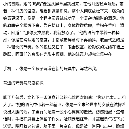
小的冒险。她的“哈哈”像是从屏幕里跳出来，在他耳边轻声响起，带
着一种俏皮的温度。晓看到这条消息，整个人彻底放松下来，嘴角的
笑意更深了，像是一个程序员调试成功了一个复杂功能时的满足。他
的肩膀完全松懈下来，靠在椅背上，身体微微后仰，手指在手机上滑
动，回道：“那你没拉黑我，我就放心了。”他的语气中带着一种释
然，像是在确认她的态度，手指敲击屏幕时不再颤抖，取而代之的是
一种轻快的节奏。他的视线又扫了一眼会议室，投影仪的光线在墙上
跳跃，同事们的身影在光影中模糊，他的注意力却完全集中在
手机上，像是一个孩子沉浸在新的玩具中，浑然忘我。
羞涩的夸赞与尺度初探
聊了几句后，文的下一条消息让晓的心跳再次加速：“你这也太……粗
大了。”她的语气中带着一丝羞涩，像是一个未经世事的女孩在试探着
说出大胆的话，字里行间透着一股小心翼翼的羞怯，仿佛她敲下这句
话时，手指在屏幕上停留了许久，脸颊泛起红晕，才鼓起勇气按下发
送键。晓盯着这句话，脑子里一片空白，像是被一道闪电击中，脸颊