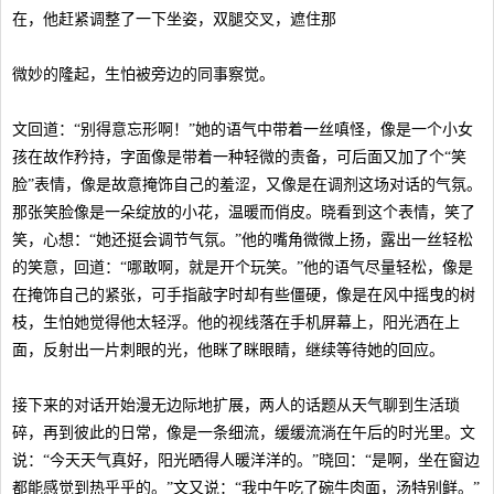
在，他赶紧调整了一下坐姿，双腿交叉，遮住那
微妙的隆起，生怕被旁边的同事察觉。
文回道：“别得意忘形啊！”她的语气中带着一丝嗔怪，像是一个小女
孩在故作矜持，字面像是带着一种轻微的责备，可后面又加了个“笑
脸”表情，像是故意掩饰自己的羞涩，又像是在调剂这场对话的气氛。
那张笑脸像是一朵绽放的小花，温暖而俏皮。晓看到这个表情，笑了
笑，心想：“她还挺会调节气氛。”他的嘴角微微上扬，露出一丝轻松
的笑意，回道：“哪敢啊，就是开个玩笑。”他的语气尽量轻松，像是
在掩饰自己的紧张，可手指敲字时却有些僵硬，像是在风中摇曳的树
枝，生怕她觉得他太轻浮。他的视线落在手机屏幕上，阳光洒在上
面，反射出一片刺眼的光，他眯了眯眼睛，继续等待她的回应。
接下来的对话开始漫无边际地扩展，两人的话题从天气聊到生活琐
碎，再到彼此的日常，像是一条细流，缓缓流淌在午后的时光里。文
说：“今天天气真好，阳光晒得人暖洋洋的。”晓回：“是啊，坐在窗边
都能感觉到热乎乎的。”文又说：“我中午吃了碗牛肉面，汤特别鲜。”