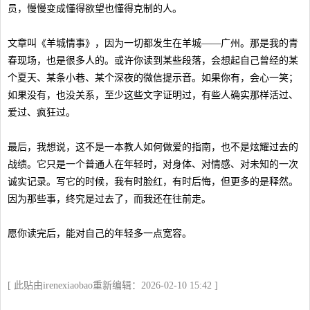
员，慢慢变成懂得欲望也懂得克制的人。
文章叫《羊城情事》，因为一切都发生在羊城——广州。那是我的青
春现场，也是很多人的。或许你读到某些段落，会想起自己曾经的某
个夏天、某条小巷、某个深夜的微信提示音。如果你有，会心一笑；
如果没有，也没关系，至少这些文字证明过，有些人确实那样活过、
爱过、疯狂过。
最后，我想说，这不是一本教人如何做爱的指南，也不是炫耀过去的
战绩。它只是一个普通人在年轻时，对身体、对情感、对未知的一次
诚实记录。写它的时候，我有时脸红，有时后悔，但更多的是释然。
因为那些事，终究是过去了，而我还在往前走。
愿你读完后，能对自己的年轻多一点宽容。
[ 此贴由irenexiaobao重新编辑：2026-02-10 15:42 ]