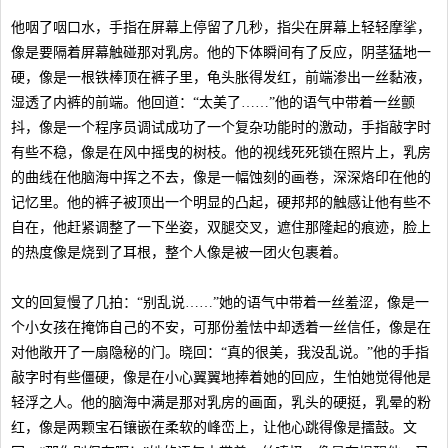
他咽了咽口水，手指在屏幕上停留了几秒，指尖在屏幕上轻轻摩挲，
像是要隔着屏幕触碰那对乳房。他的下体瞬间有了反应，阴茎猛地一
硬，像是一根铁棒顶在裤子里，龟头胀得发红，前端渗出一丝黏液，
湿透了内裤的前端。他回道：“太美了……”他的语气中带着一丝颤
抖，像是一个程序员调试成功了一个复杂功能时的激动，手指敲字时
有些不稳，像是在风中摇曳的树枝。他的视线死死锁在照片上，乳房
的曲线在他脑海中挥之不去，像是一幅蚀刻的画卷，深深烙印在他的
记忆里。他的裤子被顶出一个明显的凸起，硬邦邦的触感让他有些不
自在，他赶紧调整了一下坐姿，双腿交叉，遮住那隆起的痕迹，脸上
的热度像是烧到了耳根，整个人像是被一团火包裹着。
文的回复慢了几拍：“别乱说……”她的语气中带着一丝羞涩，像是一
个小女孩在掩饰自己的不安，可那份羞怯中却透着一丝信任，像是在
对他敞开了一扇隐秘的门。晓回：“真的很美，我没乱说。”他的手指
敲字时有些僵硬，像是在小心翼翼地捧着她的回应，生怕她觉得他是
轻浮之人。他的脑海中满是那对乳房的画面，乳头的硬挺，乳晕的粉
红，像是两颗宝石镶嵌在柔软的峰峦上，让他心跳得像是擂鼓。文