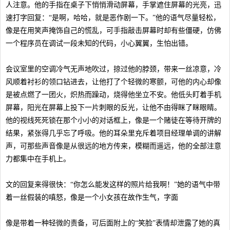
人注意。他的手指在桌子下悄悄滑动屏幕，手掌遮住屏幕的光亮，迅
速打字回复：“是啊，哈哈，就是恶作剧一下。”他的语气尽量轻松，
像是在用笑声掩饰自己的慌乱，可手指敲击屏幕时却有些僵硬，仿佛
一个程序员在调试一段未知的代码，小心翼翼，生怕出错。
会议室里的空调冷气无声地吹过，掠过他的脖颈，带来一丝凉意，冷
风顺着衬衫的领口钻进去，让他打了个轻微的寒颤，可他的内心却像
是被点燃了一团火，炽热而躁动，烧得他坐立不安。他低头盯着手机
屏幕，阳光在屏幕上投下一片刺眼的反光，让他不由得眯了眯眼睛。
他的视线死死锁在那个小小的对话框上，像是一个赌徒在等待开牌的
结果，紧张得几乎忘了呼吸。他的耳朵里充斥着项目经理单调的讲解
声，可那些声音像是从很远的地方传来，模糊而遥远，他的全部注意
力都集中在手机上。
文的回复来得很快：“你怎么能发这样的照片给我啊！”她的语气中带
着一丝假装的嗔怒，像是一个小女孩在故作生气，字面
像是带着一种轻微的责备，可后面附上的“笑脸”表情却泄露了她的真