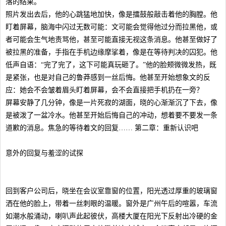
落的结果。
照片发出去后，他的心跳猛地加快，像是擂鼓般敲击着他的胸膛。他
盯着屏幕，脑海中闪过无数可能：文可能会觉得他过分而拉黑他，或
者可能会生气地责骂他，甚至可能直接无视这条消息。他甚至做好了
被拉黑的准备，手指在手机边缘摩挲着，像是在等待判决的囚犯。他
低声自语：“完了完了，这下可能真玩砸了。”他的脸颊微微发热，既
是紧张，也是对自己的鲁莽感到一丝后悔。他甚至开始想象文的反
应：她会不会皱着眉头盯着屏幕，会不会直接把手机扔在一旁？
屏幕安静了几分钟，像是一片死寂的湖面，晓的心渐渐沉了下去，像
是被泼了一盆冷水。他甚至开始后悔自己的冲动，想着要不要发一条
道歉的消息。焦急的等待着文的回复…… 第二章：重新认识吧
意外的回复与羞涩的试探
回到客户公司后，晓坐在会议室靠窗的位置，阳光透过厚重的玻璃窗
洒在他的脸上，带着一丝刺眼的温暖。窗外是广州午后的喧嚣，车流
如潮水般涌动，喇叭声此起彼伏，高楼大厦在阳光下反射出冷硬的金