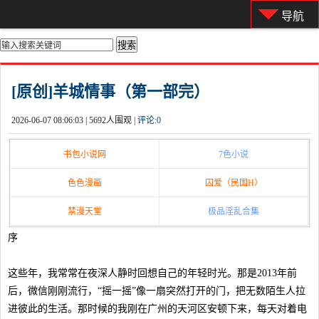
导航
你的位置：
首页
>
都市激情
[原创]羊城情事（第一部完）
2026-06-07 08:06:03 |
5692人围观 |
评论:
0
书包小说网
7色小说
色色漫画
囚爱（民国H）
禁漫天堂
极品淫乱合集
序
这些年，我常常在夜深人静时回想自己的年轻时光。那是2013年前
后，微信刚刚流行，“摇一摇”像一扇突然打开的门，把无数陌生人拉
进彼此的生活。那时候的我刚在广州的天河区安顿下来，每天对着电