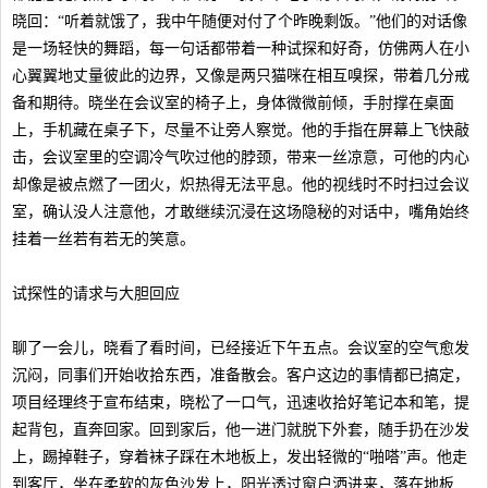
晓回：“听着就饿了，我中午随便对付了个昨晚剩饭。”他们的对话像
是一场轻快的舞蹈，每一句话都带着一种试探和好奇，仿佛两人在小
心翼翼地丈量彼此的边界，又像是两只猫咪在相互嗅探，带着几分戒
备和期待。晓坐在会议室的椅子上，身体微微前倾，手肘撑在桌面
上，手机藏在桌子下，尽量不让旁人察觉。他的手指在屏幕上飞快敲
击，会议室里的空调冷气吹过他的脖颈，带来一丝凉意，可他的内心
却像是被点燃了一团火，炽热得无法平息。他的视线时不时扫过会议
室，确认没人注意他，才敢继续沉浸在这场隐秘的对话中，嘴角始终
挂着一丝若有若无的笑意。
试探性的请求与大胆回应
聊了一会儿，晓看了看时间，已经接近下午五点。会议室的空气愈发
沉闷，同事们开始收拾东西，准备散会。客户这边的事情都已搞定，
项目经理终于宣布结束，晓松了一口气，迅速收拾好笔记本和笔，提
起背包，直奔回家。回到家后，他一进门就脱下外套，随手扔在沙发
上，踢掉鞋子，穿着袜子踩在木地板上，发出轻微的“啪嗒”声。他走
到客厅，坐在柔软的灰色沙发上，阳光透过窗户洒进来，落在地板