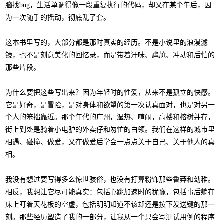
脑找bug，生活单调得像一段重复执行的代码，却又在某个午后，因
为一次随手的摇动，彻底乱了套。
这本书里写的，大部分都是那时真实的经历。不是小说里的浪漫滤
镜，也不是刻意美化的回忆录，而是带着汗味、尴尬、冲动和后怕的
那些片段。
为什么要把这些写出来？因为年轻时的性爱，从来不是孤立的快感。
它是好奇，是冒险，是对身体和欲望的第一次认真面对，也是对另一
个人的笨拙靠近。那个年代的广州，湿热、喧闹，高楼和榕树并存，
街上到处是骑着小电驴的外卖仔和匆忙的白领。我们在这样的城市里
相遇、碰撞、做爱，又在做爱后学会一点点关于自己、关于他人的真
相。
我没有想过要写得多么惊世骇俗，也没有打算粉饰那些鲁莽和幼稚。
相反，我想让它尽可能真实：包括心跳加速时的犹豫，包括事后躺在
床上盯着天花板的空虚，包括明明知道不该却还是按下发送键的那一
刻。那些经历塑造了我的一部分，让我从一个只会写测试用例的程序